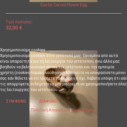
Easter Carved Flower Egg
Τιμή πώλησης:
32,00 €
Χρησιμοποιούμε cookies
Χρησιμοποιούμε cookies στον ιστότοπό μας. Ορισμένα από αυτά
είναι απαραίτητα για τη λειτουργία του ιστότοπου, ενώ άλλα μας
βοηθούν να βελτιώσουμε αυτόν τον ιστότοπο και την εμπειρία
χρήστη (cookies παρακολούθησης). Μπορείτε να αποφασίσετε μόνοι
σας εάν θέλετε να επιτρέπετε τα cookies ή όχι. Λάβετε υπόψη ότι εάν
τις απορρίψετε, ενδέχεται να μην μπορείτε να χρησιμοποιήσετε όλες
τις λειτουργίες του ιστότοπου.
ΣΥΜΦΩΝΏ
ΔΙΑΦΩΝΏ
Πολιτική Απορρήτου
|
Όροι Χρήσης