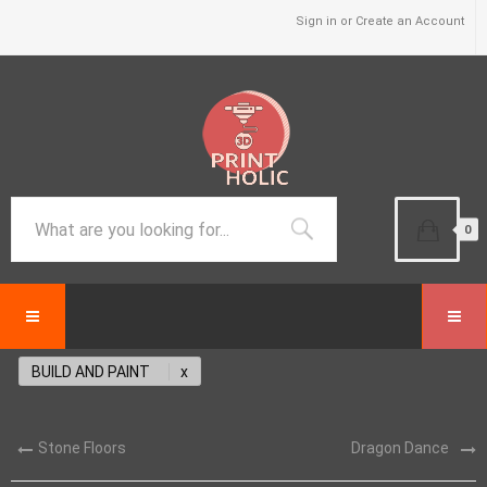
Sign in or Create an Account
0
BUILD AND PAINT
Stone Floors
Dragon Dance