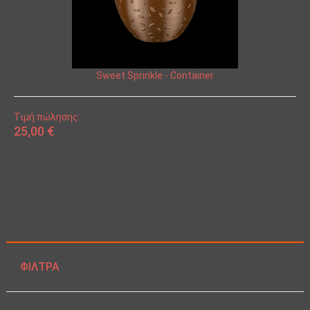
Sweet Sprinkle - Container
Τιμή πώλησης:
25,00 €
ΦΊΛΤΡΑ