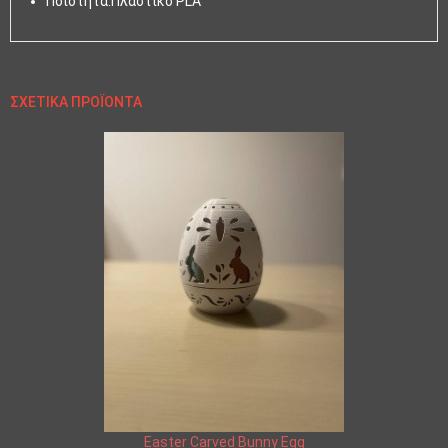
Ποιότητα:Πλαστικό PLA
ΣΧΕΤΙΚΆ ΠΡΟΪΌΝΤΑ
Easter Carved Bunny Egg