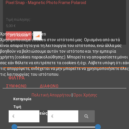
Pixel Snap - Magnetic Photo Frame Polaroid
Τιμή πώλησης:
5,00 €
Χρησιμοποιούμε cookies
Χρησιμοποιούμε cookies στον ιστότοπό μας. Ορισμένα από αυτά
είναι απαραίτητα για τη λειτουργία του ιστότοπου, ενώ άλλα μας
βοηθούν να βελτιώσουμε αυτόν τον ιστότοπο και την εμπειρία
χρήστη (cookies παρακολούθησης). Μπορείτε να αποφασίσετε μόνοι
σας εάν θέλετε να επιτρέπετε τα cookies ή όχι. Λάβετε υπόψη ότι εάν
τις απορρίψετε, ενδέχεται να μην μπορείτε να χρησιμοποιήσετε όλες
τις λειτουργίες του ιστότοπου.
ΦΊΛΤΡΑ
ΣΥΜΦΩΝΏ
ΔΙΑΦΩΝΏ
Πολιτική Απορρήτου
|
Όροι Χρήσης
Κατηγορία
Τιμή
εώς