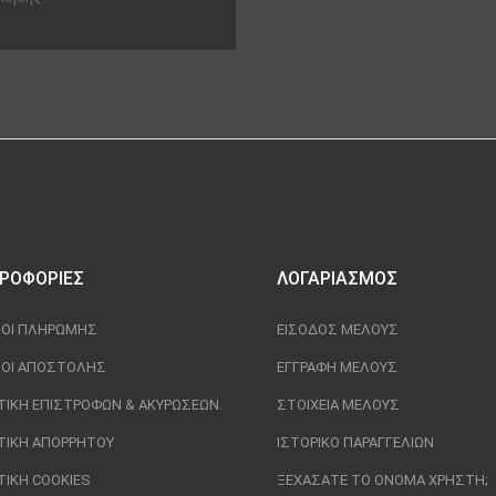
ΡΟΦΟΡΊΕΣ
ΛΟΓΑΡΙΑΣΜΌΣ
ΟΙ ΠΛΗΡΩΜΉΣ
ΕΊΣΟΔΟΣ ΜΈΛΟΥΣ
ΟΙ ΑΠΟΣΤΟΛΉΣ
ΕΓΓΡΑΦΉ ΜΈΛΟΥΣ
ΤΙΚΉ ΕΠΙΣΤΡΟΦΏΝ & ΑΚΥΡΏΣΕΩΝ.
ΣΤΟΙΧΕΊΑ ΜΈΛΟΥΣ
ΤΙΚΉ ΑΠΟΡΡΉΤΟΥ
ΙΣΤΟΡΙΚΌ ΠΑΡΑΓΓΕΛΙΏΝ
ΤΙΚΉ COOKIES
ΞΕΧΆΣΑΤΕ ΤΟ ΌΝΟΜΑ ΧΡΉΣΤΗ;