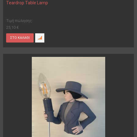
Teardrop Table Lamp
Τιμή πώλησης:
25,10 €