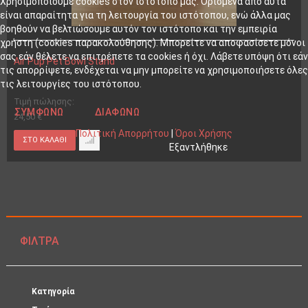
Χρησιμοποιούμε cookies στον ιστότοπό μας. Ορισμένα από αυτά
είναι απαραίτητα για τη λειτουργία του ιστότοπου, ενώ άλλα μας
βοηθούν να βελτιώσουμε αυτόν τον ιστότοπο και την εμπειρία
χρήστη (cookies παρακολούθησης). Μπορείτε να αποφασίσετε μόνοι
σας εάν θέλετε να επιτρέπετε τα cookies ή όχι. Λάβετε υπόψη ότι εάν
Air Pup Pet Bowl Stand
τις απορρίψετε, ενδέχεται να μην μπορείτε να χρησιμοποιήσετε όλες
τις λειτουργίες του ιστότοπου.
Τιμή πώλησης:
ΣΥΜΦΩΝΏ
ΔΙΑΦΩΝΏ
24,50 €
Πολιτική Απορρήτου
|
Όροι Χρήσης
Εξαντλήθηκε
ΦΊΛΤΡΑ
Κατηγορία