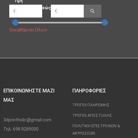
Τιμή
εώς
Εκκαθάριση Όλων
ΕΠΙΚΟΙΝΩΝΉΣΤΕ ΜΑΖΊ
ΠΛΗΡΟΦΟΡΊΕΣ
ΜΑΣ
ΤΡΌΠΟΙ ΠΛΗΡΩΜΉΣ
ΤΡΌΠΟΙ ΑΠΟΣΤΟΛΉΣ
3dprintholic@gmail.com
ΠΟΛΙΤΙΚΉ ΕΠΙΣΤΡΟΦΏΝ &
Τηλ: 698 8289000.
ΑΚΥΡΏΣΕΩΝ.