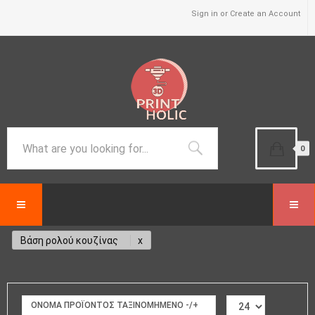
Sign in or Create an Account
0
Βάση ρολού κουζίνας
ΟΝΟΜΑ ΠΡΟΪΌΝΤΟΣ ΤΑΞΙΝΟΜΗΜΈΝΟ -/+