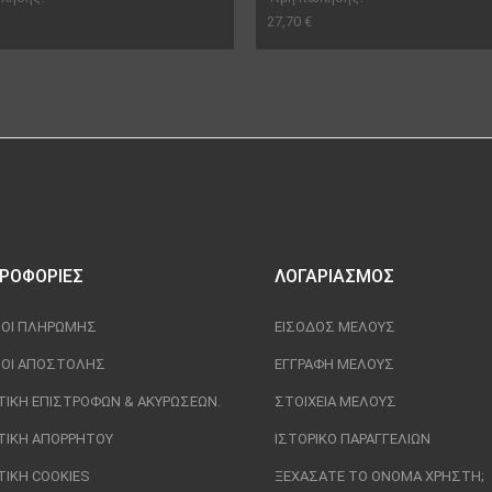
27,70 €
ΡΟΦΟΡΊΕΣ
ΛΟΓΑΡΙΑΣΜΌΣ
ΟΙ ΠΛΗΡΩΜΉΣ
ΕΊΣΟΔΟΣ ΜΈΛΟΥΣ
ΟΙ ΑΠΟΣΤΟΛΉΣ
ΕΓΓΡΑΦΉ ΜΈΛΟΥΣ
ΤΙΚΉ ΕΠΙΣΤΡΟΦΏΝ & ΑΚΥΡΏΣΕΩΝ.
ΣΤΟΙΧΕΊΑ ΜΈΛΟΥΣ
ΤΙΚΉ ΑΠΟΡΡΉΤΟΥ
ΙΣΤΟΡΙΚΌ ΠΑΡΑΓΓΕΛΙΏΝ
ΤΙΚΉ COOKIES
ΞΕΧΆΣΑΤΕ ΤΟ ΌΝΟΜΑ ΧΡΉΣΤΗ;