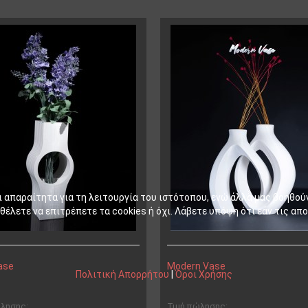
ι απαραίτητα για τη λειτουργία του ιστότοπου, ενώ άλλα μας βοηθού
έλετε να επιτρέπετε τα cookies ή όχι. Λάβετε υπόψη ότι εάν τις απο
ase
Modern Vase
Πολιτική Απορρήτου
|
Όροι Χρήσης
ώλησης:
Τιμή πώλησης: