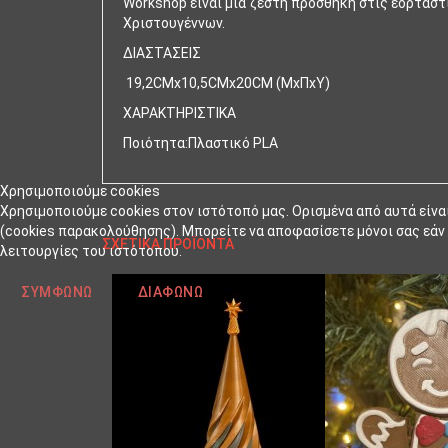
Workshop είναι μια ζεστή προσθήκη στις εορταστ
Χριστουγέννων.
ΔΙΑΣΤΑΣΕΙΣ
19,2CMx10,5CMx20CM (ΜxΠxΥ)
ΧΑΡΑΚΤΗΡΙΣΤΙΚΑ
Ποιότητα:Πλαστικό PLA
Χρησιμοποιούμε cookies
Χρησιμοποιούμε cookies στον ιστότοπό μας. Ορισμένα από αυτά είνα
(cookies παρακολούθησης). Μπορείτε να αποφασίσετε μόνοι σας εάν θ
ΣΧΕΤΙΚΆ ΠΡΟΪΌΝΤΑ
λειτουργίες του ιστότοπου.
ΣΥΜΦΩΝΏ
ΔΙΑΦΩΝΏ