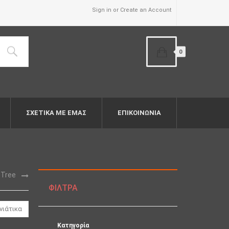
Sign in or Create an Account
0
ΣΧΕΤΙΚΆ ΜΕ ΕΜΆΣ
ΕΠΙΚΟΙΝΩΝΙΑ
 Tree
ΦΊΛΤΡΑ
νιάτικα
Κατηγορία