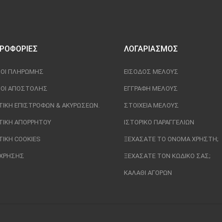
ΡΟΦΟΡΊΕΣ
ΛΟΓΑΡΙΑΣΜΌΣ
ΟΙ ΠΛΗΡΩΜΉΣ
ΕΊΣΟΔΟΣ ΜΈΛΟΥΣ
ΟΙ ΑΠΟΣΤΟΛΉΣ
ΕΓΓΡΑΦΉ ΜΈΛΟΥΣ
ΤΙΚΉ ΕΠΙΣΤΡΟΦΏΝ & ΑΚΥΡΏΣΕΩΝ.
ΣΤΟΙΧΕΊΑ ΜΈΛΟΥΣ
ΤΙΚΉ ΑΠΟΡΡΉΤΟΥ
ΙΣΤΟΡΙΚΌ ΠΑΡΑΓΓΕΛΙΏΝ
ΤΙΚΉ COOKIES
ΞΕΧΆΣΑΤΕ ΤΟ ΌΝΟΜΑ ΧΡΉΣΤΗ;
 ΧΡΉΣΗΣ
ΞΕΧΆΣΑΤΕ ΤΟΝ ΚΩΔΙΚΌ ΣΑΣ;
ΚΑΛΆΘΙ ΑΓΟΡΏΝ