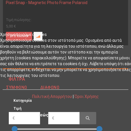
Pixel Snap - Magnetic Photo Frame Polaroid
Τιμή πώλησης:
5,00 €
Χρησιμοποιούμε cookies
Χρησιμοποιούμε cookies στον ιστότοπό μας. Ορισμένα από αυτά
είναι απαραίτητα για τη λειτουργία του ιστότοπου, ενώ άλλα μας
βοηθούν να βελτιώσουμε αυτόν τον ιστότοπο και την εμπειρία
χρήστη (cookies παρακολούθησης). Μπορείτε να αποφασίσετε μόνοι
σας εάν θέλετε να επιτρέπετε τα cookies ή όχι. Λάβετε υπόψη ότι εάν
τις απορρίψετε, ενδέχεται να μην μπορείτε να χρησιμοποιήσετε όλες
τις λειτουργίες του ιστότοπου.
ΦΊΛΤΡΑ
ΣΥΜΦΩΝΏ
ΔΙΑΦΩΝΏ
Πολιτική Απορρήτου
|
Όροι Χρήσης
Κατηγορία
Τιμή
εώς