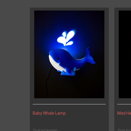
Baby Whale Lamp
Mad Ha
Τιμή πώλησης:
Τιμή π