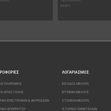
ώλησης:
Τιμή πώλησης:
38,00 €
ΡΟΦΟΡΊΕΣ
ΛΟΓΑΡΙΑΣΜΌΣ
ΟΙ ΠΛΗΡΩΜΉΣ
ΕΊΣΟΔΟΣ ΜΈΛΟΥΣ
ΟΙ ΑΠΟΣΤΟΛΉΣ
ΕΓΓΡΑΦΉ ΜΈΛΟΥΣ
ΤΙΚΉ ΕΠΙΣΤΡΟΦΏΝ & ΑΚΥΡΏΣΕΩΝ.
ΣΤΟΙΧΕΊΑ ΜΈΛΟΥΣ
ΤΙΚΉ ΑΠΟΡΡΉΤΟΥ
ΙΣΤΟΡΙΚΌ ΠΑΡΑΓΓΕΛΙΏΝ