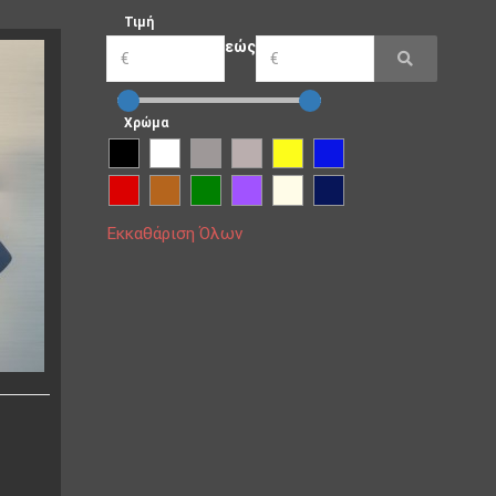
Τιμή
εώς
Χρώμα
Εκκαθάριση Όλων