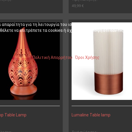
49,99 €
ι απαραίτητα για τη λειτουργία του ιστότοπου, ενώ άλλα μας βοηθού
έλετε να επιτρέπετε τα cookies ή όχι. Λάβετε υπόψη ότι εάν τις απο
Πολιτική Απορρήτου
|
Όροι Χρήσης
op Table Lamp
Lumaline Table lamp