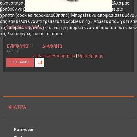
είναι απαραίτητα για τη λειτουργία του ιστότοπου, ενώ άλλα μας
βοηθούν να βελτιώσουμε αυτόν τον ιστότοπο και την εμπειρία
χρήστη (cookies παρακολούθησης). Μπορείτε να αποφασίσετε μόνοι
σας εάν θέλετε να επιτρέπετε τα cookies ή όχι. Λάβετε υπόψη ότι εάν
Spilled Milk-y Way
τις απορρίψετε, ενδέχεται να μην μπορείτε να χρησιμοποιήσετε όλες
τις λειτουργίες του ιστότοπου.
Τιμή πώλησης:
ΣΥΜΦΩΝΏ
ΔΙΑΦΩΝΏ
56,01 €
Πολιτική Απορρήτου
|
Όροι Χρήσης
ΦΊΛΤΡΑ
Κατηγορία