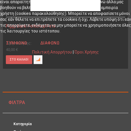
είναι απαραίτητα για τη λειτουργία του ιστότοπου, ενώ άλλα μας
βοηθούν να βελτιώσουμε αυτόν τον ιστότοπο και την εμπειρία
χρήστη (cookies παρακολούθησης). Μπορείτε να αποφασίσετε μόνοι
σας εάν θέλετε να επιτρέπετε τα cookies ή όχι. Λάβετε υπόψη ότι εάν
τις απορρίψετε, ενδέχεται να μην μπορείτε να χρησιμοποιήσετε όλες
Piggy Bank-Porkchop Pete
τις λειτουργίες του ιστότοπου.
ΣΥΜΦΩΝΏ
ΔΙΑΦΩΝΏ
Τιμή πώλησης:
40,00 €
Πολιτική Απορρήτου
|
Όροι Χρήσης
ΦΊΛΤΡΑ
Κατηγορία