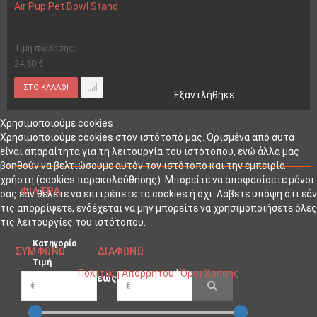
Air Pup Pet Bowl Stand
Τιμή πώλησης:
24,50 €
Εξαντλήθηκε
Χρησιμοποιούμε cookies
Χρησιμοποιούμε cookies στον ιστότοπό μας. Ορισμένα από αυτά
είναι απαραίτητα για τη λειτουργία του ιστότοπου, ενώ άλλα μας
βοηθούν να βελτιώσουμε αυτόν τον ιστότοπο και την εμπειρία
χρήστη (cookies παρακολούθησης). Μπορείτε να αποφασίσετε μόνοι
ΦΊΛΤΡΑ
σας εάν θέλετε να επιτρέπετε τα cookies ή όχι. Λάβετε υπόψη ότι εάν
τις απορρίψετε, ενδέχεται να μην μπορείτε να χρησιμοποιήσετε όλες
τις λειτουργίες του ιστότοπου.
Κατηγορία
ΣΥΜΦΩΝΏ
ΔΙΑΦΩΝΏ
Τιμή
Πολιτική Απορρήτου
|
Όροι Χρήσης
εώς