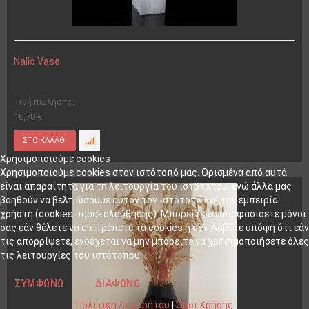
Nallo Vase
Τιμή πώλησης:
18,70 €
Χρησιμοποιούμε cookies
Χρησιμοποιούμε cookies στον ιστότοπό μας. Ορισμένα από αυτά
είναι απαραίτητα για τη λειτουργία του ιστότοπου, ενώ άλλα μας
βοηθούν να βελτιώσουμε αυτόν τον ιστότοπο και την εμπειρία
χρήστη (cookies παρακολούθησης). Μπορείτε να αποφασίσετε μόνοι
σας εάν θέλετε να επιτρέπετε τα cookies ή όχι. Λάβετε υπόψη ότι εάν
τις απορρίψετε, ενδέχεται να μην μπορείτε να χρησιμοποιήσετε όλες
τις λειτουργίες του ιστότοπου.
ΣΥΜΦΩΝΏ
ΔΙΑΦΩΝΏ
Πολιτική Απορρήτου
|
Όροι Χρήσης