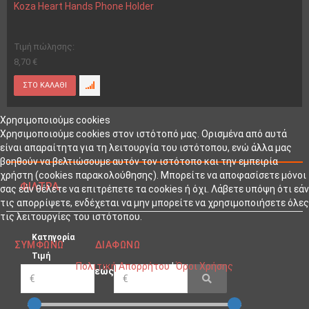
Koza Heart Hands Phone Holder
Τιμή πώλησης:
8,70 €
Χρησιμοποιούμε cookies
Χρησιμοποιούμε cookies στον ιστότοπό μας. Ορισμένα από αυτά
είναι απαραίτητα για τη λειτουργία του ιστότοπου, ενώ άλλα μας
βοηθούν να βελτιώσουμε αυτόν τον ιστότοπο και την εμπειρία
χρήστη (cookies παρακολούθησης). Μπορείτε να αποφασίσετε μόνοι
ΦΊΛΤΡΑ
σας εάν θέλετε να επιτρέπετε τα cookies ή όχι. Λάβετε υπόψη ότι εάν
τις απορρίψετε, ενδέχεται να μην μπορείτε να χρησιμοποιήσετε όλες
τις λειτουργίες του ιστότοπου.
Κατηγορία
ΣΥΜΦΩΝΏ
ΔΙΑΦΩΝΏ
Τιμή
Πολιτική Απορρήτου
|
Όροι Χρήσης
εώς