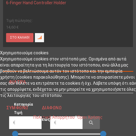
6-Finger Hand Controller Holder
Τιμή πώλησης:
14,60 €
Χρησιμοποιούμε cookies
Χρησιμοποιούμε cookies στον ιστότοπό μας. Ορισμένα από αυτά
είναι απαραίτητα για τη λειτουργία του ιστότοπου, ενώ άλλα μας
βοηθούν να βελτιώσουμε αυτόν τον ιστότοπο και την εμπειρία
χρήστη (cookies παρακολούθησης). Μπορείτε να αποφασίσετε μόνοι
ΦΊΛΤΡΑ
σας εάν θέλετε να επιτρέπετε τα cookies ή όχι. Λάβετε υπόψη ότι εάν
τις απορρίψετε, ενδέχεται να μην μπορείτε να χρησιμοποιήσετε όλες
τις λειτουργίες του ιστότοπου.
Κατηγορία
ΣΥΜΦΩΝΏ
ΔΙΑΦΩΝΏ
Τιμή
Πολιτική Απορρήτου
|
Όροι Χρήσης
εώς