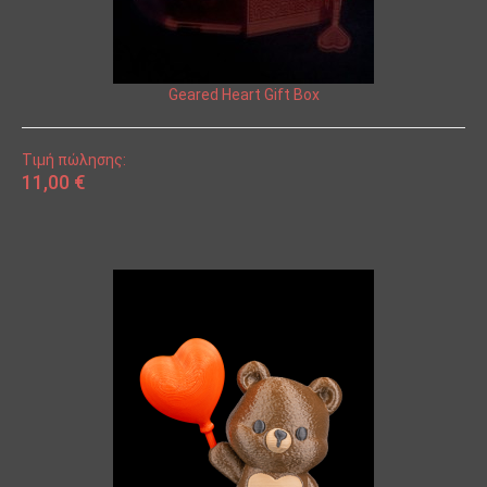
Geared Heart Gift Box
Τιμή πώλησης:
11,00 €