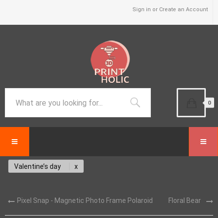
Sign in or Create an Account
0
Valentine’s day
Pixel Snap - Magnetic Photo Frame Polaroid
Floral Bear