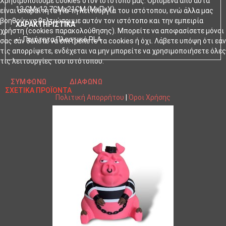
Χρησιμοποιούμε cookies στον ιστότοπό μας. Ορισμένα από αυτά
13,CMx12,7CMx21CM (ΜxΠxΥ)
είναι απαραίτητα για τη λειτουργία του ιστότοπου, ενώ άλλα μας
βοηθούν να βελτιώσουμε αυτόν τον ιστότοπο και την εμπειρία
ΧΑΡΑΚΤΗΡΙΣΤΙΚΑ
χρήστη (cookies παρακολούθησης). Μπορείτε να αποφασίσετε μόνοι
Ποιότητα:Πλαστικό PLA
σας εάν θέλετε να επιτρέπετε τα cookies ή όχι. Λάβετε υπόψη ότι εάν
τις απορρίψετε, ενδέχεται να μην μπορείτε να χρησιμοποιήσετε όλες
τις λειτουργίες του ιστότοπου.
ΣΥΜΦΩΝΏ
ΔΙΑΦΩΝΏ
ΣΧΕΤΙΚΆ ΠΡΟΪΌΝΤΑ
Πολιτική Απορρήτου
|
Όροι Χρήσης