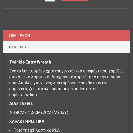
ΠΕΡΙΓΡΑΦΉ
REVIEWS
Twinkle Entry Wreath
Ένα εκλεπτυσμένο χριστουγεννιάτικο στεφάνι που χαρίζει
διακριτική λάμψη και διαχρονική κομψότητα στην είσοδό
σου. Απαλές γιορτινές λεπτομέρειες συνθέτουν ένα
αρμονικό, ζεστό καλωσόρισμα με understated
sophistication.
ΔΙΑΣΤΑΣΕΙΣ
20,8CMx21,3CMx2CM (ΜxΠxΥ)
ΧΑΡΑΚΤΗΡΙΣΤΙΚΑ
Ποιότητα:Πλαστικό PLA