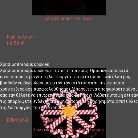
Santa’s Snack Hat - Bowl
Τιμή πώλησης:
16,50 €
Χρησιμοποιούμε cookies
Χρησιμοποιούμε cookies στον ιστότοπό μας. Ορισμένα από αυτά
είναι απαραίτητα για τη λειτουργία του ιστότοπου, ενώ άλλα μας
βοηθούν να βελτιώσουμε αυτόν τον ιστότοπο και την εμπειρία
χρήστη (cookies παρακολούθησης). Μπορείτε να αποφασίσετε μόνοι
σας εάν θέλετε να επιτρέπετε τα cookies ή όχι. Λάβετε υπόψη ότι εάν
τις απορρίψετε, ενδέχεται να μην μπορείτε να χρησιμοποιήσετε όλες
τις λειτουργίες του ιστότοπου.
ΣΥΜΦΩΝΏ
ΔΙΑΦΩΝΏ
Πολιτική Απορρήτου
|
Όροι Χρήσης