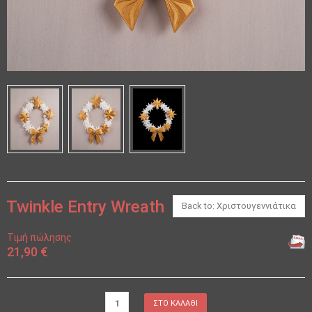
Twinkle Entry Wreath
Back to: Χριστουγεννιάτικα
Τιμή πώλησης
21,90 €