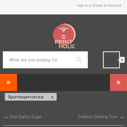
Sign in or Create an Account
0
Χριστουγεννιάτικα
Star Barley Sugar
Endless Swirling Tree